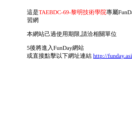
這是
TAEBDC-69-黎明技術學院
專屬FunD
習網
本網站己過使用期限,請洽相關單位
5
後將進入FunDay網站
或直接點擊以下網址連結
http://funday.as